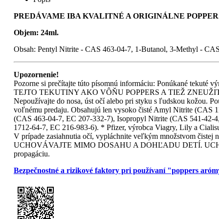
PREDÁVAME IBA KVALITNÉ A ORIGINÁLNE POPPERS
Objem: 24ml.
Obsah: Pentyl Nitrite - CAS 463-04-7, 1-Butanol, 3-Methyl - CA
Upozornenie!
Pozorne si prečítajte túto písomnú informáciu: Ponúkané tekut
TEJTO TEKUTINY AKO VÔŇU POPPERS A TIEŽ ZNEUŽITIE AKO
Nepoužívajte do nosa, úst očí alebo pri styku s ľudskou kožou. Pou
voľnému predaju. Obsahujú len vysoko čisté Amyl Nitrite (CAS 11
(CAS 463-04-7, EC 207-332-7), Isopropyl Nitrite (CAS 541-42-4
1712-64-7, EC 216-983-6). * Pfizer, výrobca Viagry, Lily a Ciali
V prípade zasiahnutia očí, vypláchnite veľkým množstv
UCHOVÁVAJTE MIMO DOSAHU A DOHĽADU DETÍ. UCHOVÁVAJT
propagáciu.
Bezpečnostné a rizikové faktory pri používaní "poppers aró