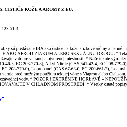
, ČISTIČE KOŽE A ARÓMY Z EÚ.
S 123-51-3
é výrobky sú predávané IBA ako čističe na kožu a izbové arómy a na
 AFRODIZIAKUM ALEBO SEXUÁLNU DROGU. * Tekuté výrobky sú
žívajte v dobre vetranej a otvorenej miestnosti. * Naše tekuté výrobky n
0-46-3, EC 203-770-8), Alkyl Nitrite (CAS 541-42-4, EC 208-779-0), 
, EC 208-779-0), Isopropanol (CAS 67-63-0, EC 200-661-7), Isoamyl N
su varuje pred možným použitím tekutej vône s Viagrou alebo Cialisom
om čistej nezávadnej vody. * POZOR ! EXTRÉMNE HORĽAVÉ – N
E V CHLADNOM PROSTREDÍ! * Všetky ostaté popisy k tekutý
my"