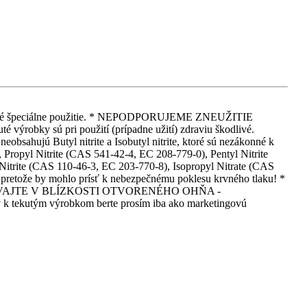
 iné iné špeciálne použitie. * NEPODPORUJEME ZNEUŽITIE
 pri použití (prípadne užití) zdraviu škodlivé.
eobsahujú Butyl nitrite a Isobutyl nitrite, ktoré sú nezákonné k
Propyl Nitrite (CAS 541-42-4, EC 208-779-0), Pentyl Nitrite
itrite (CAS 110-46-3, EC 203-770-8), Isopropyl Nitrate (CAS
, pretože by mohlo prísť k nebezpečnému poklesu krvného tlaku! *
EPOUŽÍVAJTE V BLÍZKOSTI OTVORENÉHO OHŇA -
m výrobkom berte prosím iba ako marketingovú