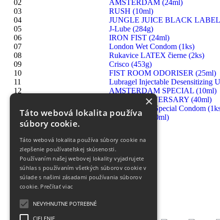
02
AMSTERDAM (24ml)
03
RUSH (10ml)
04
JUNGLE JUICE BLACK LABEL 
05
J-Lube (284g)
06
IRON FIST (24ml)
07
London Wet Condom (1ks)
08
Rukavice LATEX čierne (2ks)
09
Crisco (453g)
10
FIST ROOM ODORISER (25ml)
11
Lubragel Injectable Desensitizing U
12
AMSTERDAM SPECIAL (10ml)
×
13
RUSH ANNIVERSARY (40ml)
14
London Extra Special Condom (1ks
Táto webová lokalita používa
15
HIGHRISE (30ml)
súbory cookie.
Táto webová lokalita používa súbory cookie na
zlepšenie používateľskej skúsenosti.
Používaním našej webovej lokality vyjadrujete
súhlas s používaním všetkých súborov cookie v
súlade s našimi zásadami používania súborov
cookie.
Prečítať viac
NEVYHNUTNE POTREBNÉ
CIELENIE