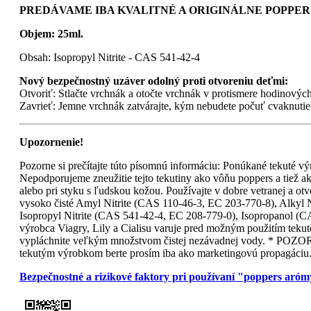
PREDÁVAME IBA KVALITNÉ A ORIGINÁLNE POPPERS
Objem: 25ml.
Obsah: Isopropyl Nitrite - CAS 541-42-4
Nový bezpečnostný uzáver odolný proti otvoreniu deťmi:
Otvoriť: Stlačte vrchnák a otočte vrchnák v protismere hodinových
Zavrieť: Jemne vrchnák zatvárajte, kým nebudete počuť cvaknutie
Upozornenie!
Pozorne si prečítajte túto písomnú informáciu: Ponúkané tekuté výr
Nepodporujeme zneužitie tejto tekutiny ako vôňu poppers a tiež ak
alebo pri styku s ľudskou kožou. Používajte v dobre vetranej a otv
vysoko čisté Amyl Nitrite (CAS 110-46-3, EC 203-770-8), Alkyl 
Isopropyl Nitrite (CAS 541-42-4, EC 208-779-0), Isopropanol (C
výrobca Viagry, Lily a Cialisu varuje pred možným použitím tekut
vypláchnite veľkým množstvom čistej nezávadnej vody. * POZOR !
tekutým výrobkom berte prosím iba ako marketingovú propagáciu
Bezpečnostné a rizikové faktory pri používaní "poppers aró