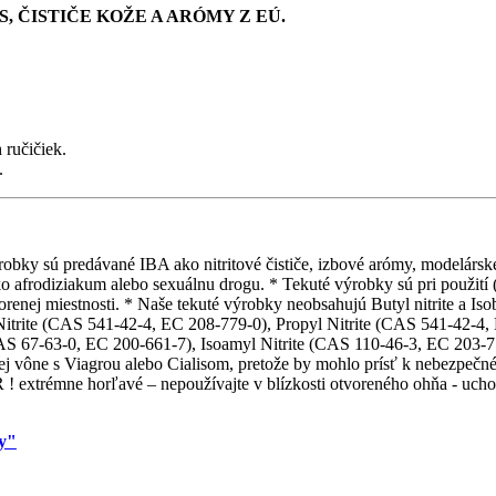
, ČISTIČE KOŽE A ARÓMY Z EÚ.
 ručičiek.
.
obky sú predávané IBA ako nitritové čističe, izbové arómy, modelárske l
o afrodiziakum alebo sexuálnu drogu. * Tekuté výrobky sú pri použití (p
orenej miestnosti. * Naše tekuté výrobky neobsahujú Butyl nitrite a Is
Nitrite (CAS 541-42-4, EC 208-779-0), Propyl Nitrite (CAS 541-42-4,
AS 67-63-0, EC 200-661-7), Isoamyl Nitrite (CAS 110-46-3, EC 203-77
ej vône s Viagrou alebo Cialisom, pretože by mohlo prísť k nebezpečné
 extrémne horľavé – nepoužívajte v blízkosti otvoreného ohňa - uchov
.
my"