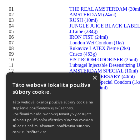
01
THE REAL AMSTERDAM (30ml
02
AMSTERDAM (24ml)
03
RUSH (10ml)
04
JUNGLE JUICE BLACK LABEL 
05
J-Lube (284g)
06
IRON FIST (24ml)
07
London Wet Condom (1ks)
08
Rukavice LATEX čierne (2ks)
09
Crisco (453g)
10
FIST ROOM ODORISER (25ml)
11
Lubragel Injectable Desensitizing U
12
AMSTERDAM SPECIAL (10ml)
×
13
RUSH ANNIVERSARY (40ml)
14
London Extra Special Condom (1ks
Táto webová lokalita používa
15
HIGHRISE (30ml)
súbory cookie.
Táto webová lokalita používa súbory cookie na
zlepšenie používateľskej skúsenosti.
Používaním našej webovej lokality vyjadrujete
súhlas s používaním všetkých súborov cookie v
súlade s našimi zásadami používania súborov
cookie.
Prečítať viac