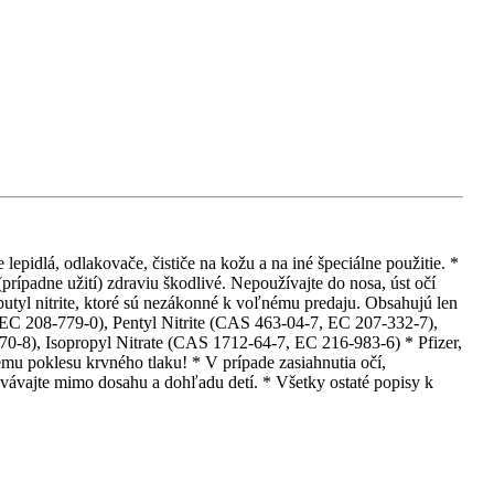
epidlá, odlakovače, čističe na kožu a na iné špeciálne použitie. *
rípadne užití) zdraviu škodlivé. Nepoužívajte do nosa, úst očí
obutyl nitrite, ktoré sú nezákonné k voľnému predaju. Obsahujú len
 EC 208-779-0), Pentyl Nitrite (CAS 463-04-7, EC 207-332-7),
0-8), Isopropyl Nitrate (CAS 1712-64-7, EC 216-983-6) * Pfizer,
mu poklesu krvného tlaku! * V prípade zasiahnutia očí,
ávajte mimo dosahu a dohľadu detí. * Všetky ostaté popisy k