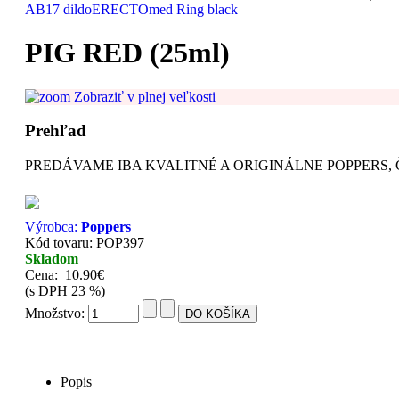
AB17 dildo
ERECTOmed Ring black
PIG RED (25ml)
Zobraziť v plnej veľkosti
Prehľad
PREDÁVAME IBA KVALITNÉ A ORIGINÁLNE POPPERS, Č
Výrobca:
Poppers
Kód tovaru: POP397
Skladom
Cena:
10.90€
(s DPH 23 %)
Množstvo:
Popis