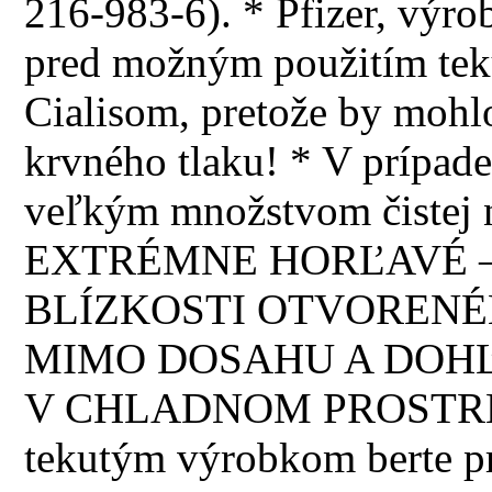
216-983-6). * Pfizer, výrob
pred možným použitím teku
Cialisom, pretože by mohl
krvného tlaku! * V prípade
veľkým množstvom čistej 
EXTRÉMNE HORĽAVÉ –
BLÍZKOSTI OTVORENÉ
MIMO DOSAHU A DOHĽ
V CHLADNOM PROSTREDÍ!
tekutým výrobkom berte p