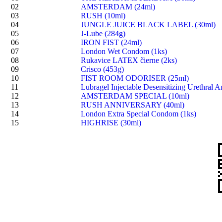
02
AMSTERDAM (24ml)
03
RUSH (10ml)
04
JUNGLE JUICE BLACK LABEL (30ml)
05
J-Lube (284g)
06
IRON FIST (24ml)
07
London Wet Condom (1ks)
08
Rukavice LATEX čierne (2ks)
09
Crisco (453g)
10
FIST ROOM ODORISER (25ml)
11
Lubragel Injectable Desensitizing Urethral A
12
AMSTERDAM SPECIAL (10ml)
13
RUSH ANNIVERSARY (40ml)
14
London Extra Special Condom (1ks)
15
HIGHRISE (30ml)