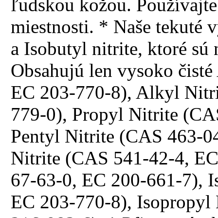
ľudskou kožou. Používajte 
miestnosti. * Naše tekuté 
a Isobutyl nitrite, ktoré 
Obsahujú len vysoko čisté
EC 203-770-8), Alkyl Nitr
779-0), Propyl Nitrite (C
Pentyl Nitrite (CAS 463-0
Nitrite (CAS 541-42-4, E
67-63-0, EC 200-661-7), I
EC 203-770-8), Isopropyl