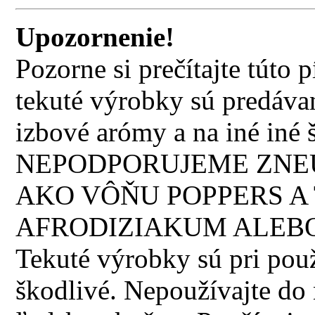
Upozornenie!
Pozorne si prečítajte túto
tekuté výrobky sú predávan
izbové arómy a na iné iné š
NEPODPORUJEME ZNEU
AKO VÔŇU POPPERS A 
AFRODIZIAKUM ALEBO
Tekuté výrobky sú pri použi
škodlivé. Nepoužívajte do n