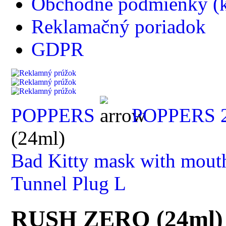
Obchodné podmienky (k
Reklamačný poriadok
GDPR
POPPERS
POPPERS 2
(24ml)
Bad Kitty mask with mout
Tunnel Plug L
RUSH ZERO (24ml)