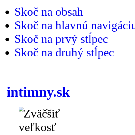
Skoč na obsah
Skoč na hlavnú navigáci
Skoč na prvý stĺpec
Skoč na druhý stĺpec
intimny.sk