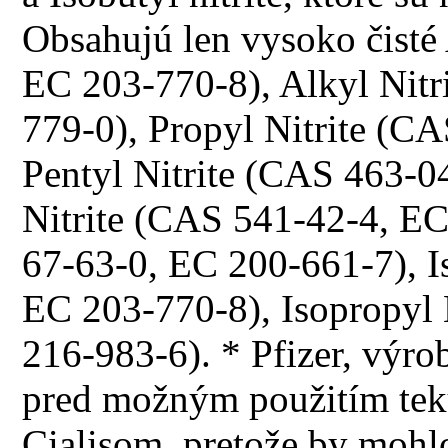
Obsahujú len vysoko čisté
EC 203-770-8), Alkyl Nitr
779-0), Propyl Nitrite (C
Pentyl Nitrite (CAS 463-0
Nitrite (CAS 541-42-4, E
67-63-0, EC 200-661-7), I
EC 203-770-8), Isopropyl
216-983-6). * Pfizer, výrob
pred možným použitím teku
Cialisom, pretože by mohl