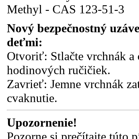
Methyl - CAS 123-51-3
Nový bezpečnostný uzáver
deťmi:
Otvoriť: Stlačte vrchnák a
hodinových ručičiek.
Zavrieť: Jemne vrchnák za
cvaknutie.
Upozornenie!
Pozorne si prečítajte túto