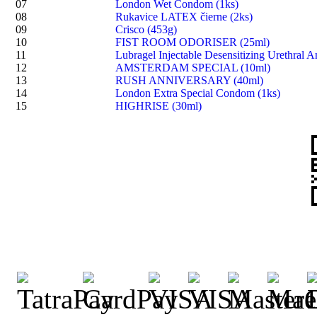
07
London Wet Condom (1ks)
08
Rukavice LATEX čierne (2ks)
09
Crisco (453g)
10
FIST ROOM ODORISER (25ml)
11
Lubragel Injectable Desensitizing Urethral A
12
AMSTERDAM SPECIAL (10ml)
13
RUSH ANNIVERSARY (40ml)
14
London Extra Special Condom (1ks)
15
HIGHRISE (30ml)