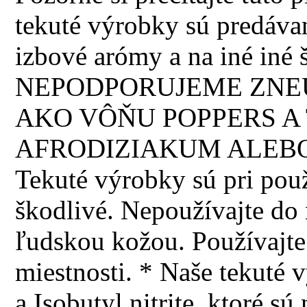
tekuté výrobky sú predávan
izbové arómy a na iné iné š
NEPODPORUJEME ZNEU
AKO VÔŇU POPPERS A 
AFRODIZIAKUM ALEBO
Tekuté výrobky sú pri použi
škodlivé. Nepoužívajte do n
ľudskou kožou. Používajte 
miestnosti. * Naše tekuté 
a Isobutyl nitrite, ktoré 