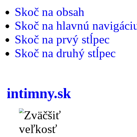
Skoč na obsah
Skoč na hlavnú navigáci
Skoč na prvý stĺpec
Skoč na druhý stĺpec
intimny.sk