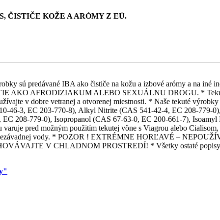
, ČISTIČE KOŽE A ARÓMY Z EÚ.
é výrobky sú predávané IBA ako čističe na kožu a izbové arómy a na
 AFRODIZIAKUM ALEBO SEXUÁLNU DROGU. * Tekuté výrobky sú
žívajte v dobre vetranej a otvorenej miestnosti. * Naše tekuté výrobky n
0-46-3, EC 203-770-8), Alkyl Nitrite (CAS 541-42-4, EC 208-779-0), 
, EC 208-779-0), Isopropanol (CAS 67-63-0, EC 200-661-7), Isoamyl N
su varuje pred možným použitím tekutej vône s Viagrou alebo Cialisom
om čistej nezávadnej vody. * POZOR ! EXTRÉMNE HORĽAVÉ – N
E V CHLADNOM PROSTREDÍ! * Všetky ostaté popisy k tekutý
my"