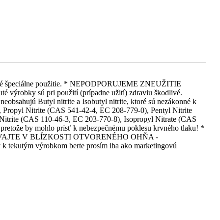
 iné iné špeciálne použitie. * NEPODPORUJEME ZNEUŽITIE
 pri použití (prípadne užití) zdraviu škodlivé.
eobsahujú Butyl nitrite a Isobutyl nitrite, ktoré sú nezákonné k
Propyl Nitrite (CAS 541-42-4, EC 208-779-0), Pentyl Nitrite
itrite (CAS 110-46-3, EC 203-770-8), Isopropyl Nitrate (CAS
, pretože by mohlo prísť k nebezpečnému poklesu krvného tlaku! *
EPOUŽÍVAJTE V BLÍZKOSTI OTVORENÉHO OHŇA -
m výrobkom berte prosím iba ako marketingovú