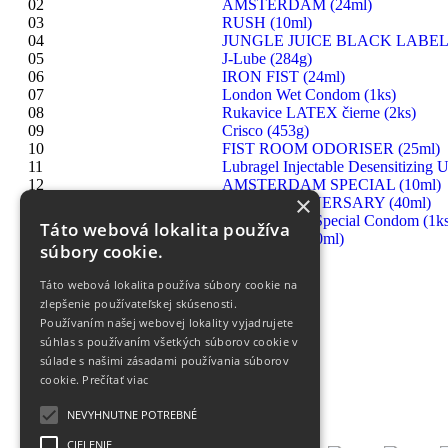
02
AMSTERDAM (24ml)
03
RUSH (10ml)
04
JUNGLE JUICE BLACK LABEL 
05
J-Lube (284g)
06
IRON FIST (24ml)
07
London Wet Condom (1ks)
08
Rukavice LATEX čierne (2ks)
09
Crisco (453g)
10
FIST ROOM ODORISER (25ml)
11
Lubragel Injectable Desensitizing U
12
AMSTERDAM SPECIAL (10ml)
×
13
RUSH ANNIVERSARY (40ml)
14
London Extra Special Condom (1ks
Táto webová lokalita používa
15
HIGHRISE (30ml)
súbory cookie.
Táto webová lokalita používa súbory cookie na
zlepšenie používateľskej skúsenosti.
Používaním našej webovej lokality vyjadrujete
súhlas s používaním všetkých súborov cookie v
súlade s našimi zásadami používania súborov
cookie.
Prečítať viac
NEVYHNUTNE POTREBNÉ
CIELENIE