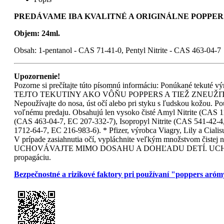
PREDÁVAME IBA KVALITNÉ A ORIGINÁLNE POPPERS
Objem: 24ml.
Obsah: 1-pentanol - CAS 71-41-0, Pentyl Nitrite - CAS 463-04-7
Upozornenie!
Pozorne si prečítajte túto písomnú informáciu: Ponúkané tekut
TEJTO TEKUTINY AKO VÔŇU POPPERS A TIEŽ ZNEUŽITIE AKO
Nepoužívajte do nosa, úst očí alebo pri styku s ľudskou kožou. Pou
voľnému predaju. Obsahujú len vysoko čisté Amyl Nitrite (CAS 11
(CAS 463-04-7, EC 207-332-7), Isopropyl Nitrite (CAS 541-42-4
1712-64-7, EC 216-983-6). * Pfizer, výrobca Viagry, Lily a Ciali
V prípade zasiahnutia očí, vypláchnite veľkým množstv
UCHOVÁVAJTE MIMO DOSAHU A DOHĽADU DETÍ. UCHOVÁVAJT
propagáciu.
Bezpečnostné a rizikové faktory pri používaní "poppers aró