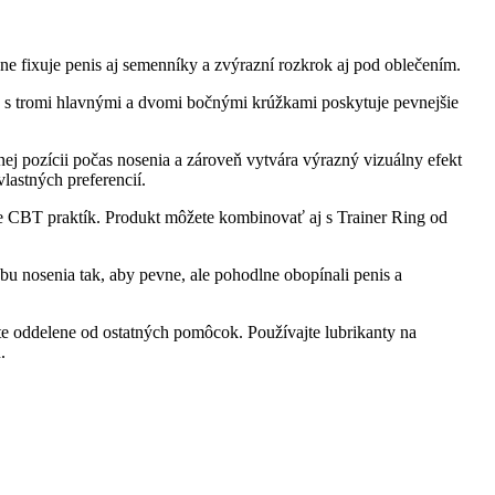
ne fixuje penis aj semenníky a zvýrazní rozkrok aj pod oblečením.
a s tromi hlavnými a dvomi bočnými krúžkami poskytuje pevnejšie
ej pozícii počas nosenia a zároveň vytvára výrazný vizuálny efekt
astných preferencií.
ane CBT praktík. Produkt môžete kombinovať aj s Trainer Ring od
u nosenia tak, aby pevne, ale pohodlne obopínali penis a
te oddelene od ostatných pomôcok. Používajte lubrikanty na
.