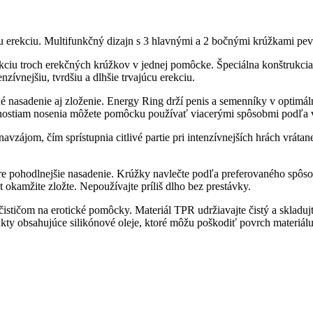
iu erekciu. Multifunkčný dizajn s 3 hlavnými a 2 bočnými krúžkami pev
kciu troch erekčných krúžkov v jednej pomôcke. Špeciálna konštrukci
ívnejšiu, tvrdšiu a dlhšie trvajúcu erekciu.
 nasadenie aj zloženie. Energy Ring drží penis a semenníky v optimáln
ostiam nosenia môžete pomôcku používať viacerými spôsobmi podľa vl
vzájom, čím sprístupnia citlivé partie pri intenzívnejších hrách vrát
e pohodlnejšie nasadenie. Krúžky navlečte podľa preferovaného spôsob
t okamžite zložte. Nepoužívajte príliš dlho bez prestávky.
stičom na erotické pomôcky. Materiál TPR udržiavajte čistý a skladuj
ukty obsahujúce silikónové oleje, ktoré môžu poškodiť povrch materiálu