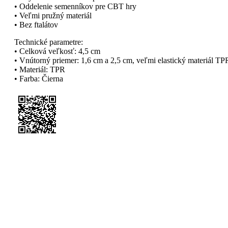
• Oddelenie semenníkov pre CBT hry
• Veľmi pružný materiál
• Bez ftalátov
Technické parametre:
• Celková veľkosť: 4,5 cm
• Vnútorný priemer: 1,6 cm a 2,5 cm, veľmi elastický materiál TP
• Materiál: TPR
• Farba: Čierna