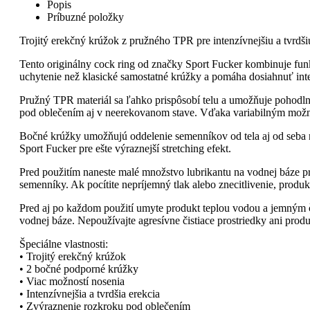
Popis
Príbuzné položky
Trojitý erekčný krúžok z pružného TPR pre intenzívnejšiu a tvrdš
Tento originálny cock ring od značky Sport Fucker kombinuje fun
uchytenie než klasické samostatné krúžky a pomáha dosiahnuť intenz
Pružný TPR materiál sa ľahko prispôsobí telu a umožňuje pohodlné
pod oblečením aj v neerekovanom stave. Vďaka variabilným možn
Bočné krúžky umožňujú oddelenie semenníkov od tela aj od seba na
Sport Fucker pre ešte výraznejší stretching efekt.
Pred použitím naneste malé množstvo lubrikantu na vodnej báze pr
semenníky. Ak pocítite nepríjemný tlak alebo znecitlivenie, produk
Pred aj po každom použití umyte produkt teplou vodou a jemným či
vodnej báze. Nepoužívajte agresívne čistiace prostriedky ani prod
Špeciálne vlastnosti:
• Trojitý erekčný krúžok
• 2 bočné podporné krúžky
• Viac možností nosenia
• Intenzívnejšia a tvrdšia erekcia
• Zvýraznenie rozkroku pod oblečením